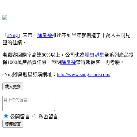
「
sNug
」表示，
除臭襪
推出不到半年就創造了十萬人共同見
證的佳績，
老顧客回購率高達80%以上，公司也為
腳臭剋星
全系列產品投
保1000萬產品責任險，證明
除臭襪
禁得起顧客一再考驗。
sNug腳臭剋星訂購網址：
http://www.snug-store.com/
載入更多
公開留言
私密留言
發佈留言