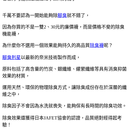
千萬不要認為一開始能夠除
腳臭
就不錯了，
因為你買的不是一雙2、30元的廉價襪，而是價格不斐的除臭
機能襪，
為什麼你不選用一個效果能夠持久的高品質
除臭襪
呢？
腳臭剋星
以最新的奈米技術製作而成，
原料包括了高含量的竹炭、銀纖維、縲縈纖維等具有消臭抑菌
效果的材質，
運用天然、環保的物理除臭方式，讓除臭成份存在於深層的纖
維之中，
除臭因子不會因為水洗就喪失，能夠保有長時間的除臭功效。
除臭效果還獲得日本JAFET協會的認證，品質絕對經得起考
驗！