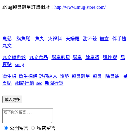
sNug腳臭剋星訂購網址：
http://www.snug-store.com/
魚鬆
旗魚鬆
魚丸
火鍋料
天婦羅
甜不辣
禮盒
伴手禮
丸文
丸文旗魚鬆
丸文食品
腳臭剋星
腳臭
除臭襪
彈性襪
易
夏貼
snug
衛生棉
衛生棉條
舒適達人
護墊
腳臭剋星
腳臭
除臭襪
易
夏貼
網路行銷
seo
新聞行銷
載入更多
公開留言
私密留言