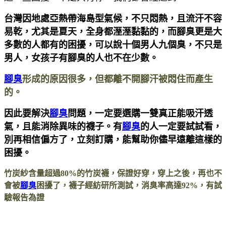
台灣因地處亞熱帶海島型氣候，不只悶熱，且流汗不容
易乾，尤其是夏天，全身都溼溼黏黏的，而腳臭更是大
多數的人都有的困擾，可以說十個男人九個臭，不只是
男人，女孩子有腳臭的人也不在少數。
腳臭
形成的原因很多，但都離不開腳汗被悶住而產生
的。
因此要解決
腳臭
問題，一定要選購一雙真正能吸汗透
氣，且能消除異味的襪子。有
腳臭
的人一定要試試看，
別再相信偏方了，立刻訂購，能幫助你儘早遠離這樣的
困擾。
竹炭紗含量超過80%的竹炭襪，保證好穿，穿上之後，再也不
會被
腳臭
困擾了，襪子經紡研所測試，消臭率高達92%，有試
驗報告為證