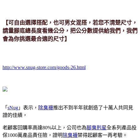
【可自由選擇搭配，也可男女混搭，若您不清楚尺寸，
請量腳底總長度看幾公分，把公分數提供給我們，我們
會為你挑選最合適的尺寸】
http://www.snug-store.com/goods-26.html
「
sNug
」表示，
除臭襪
推出不到半年就創造了十萬人共同見
證的佳績，
老顧客回購率高達80%以上，公司也為
腳臭剋星
全系列產品投
保1000萬產品責任險，證明
除臭襪
禁得起顧客一再考驗。