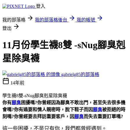
登入
我的部落格
我的部落格後台
我的帳號
登出
11月份學生襪8雙 -sNug腳臭剋
星除臭襪
gabrielg85的部落格
14年前
學生襪8雙-sNug腳臭剋星除臭襪
你有
腳臭
困擾嗎?你曾經因為腳臭不敢出門，甚至失去很多機
會嗎?你有過要和情人親密時，脫下鞋子而因
腳臭
被拒絕的時
刻嗎?你曾經要去拜訪重要客戶，因
腳臭
而失去重要訂單嗎?
這一些困擾，不是只有你，我們都曾經遇到。