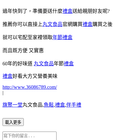
過年快到了，準備要送什麼
禮盒
送給親朋好友呢?
推薦你可以直接上
丸文食品
官網購買
禮盒
購買之後
就可以宅配至家裡領取
年節禮盒
而且既方便 又實惠
60年的好味道
丸文食品
年節
禮盒
禮盒
好看大方又營養美味
http://www.36086789.com/
|
旗聚一堂
丸文食品,
魚鬆
,
禮盒
,
伴手禮
載入更多