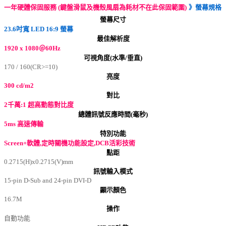
一年硬體保固服務 (鍵盤滑鼠及機殼風扇為耗材不在此保固範圍)
》螢幕規格
螢幕尺寸
23.6吋寬 LED 16:9 螢幕
最佳解析度
1920 x 1080＠60Hz
可視角度(水準/垂直)
170 / 160(CR>=10)
亮度
300 cd/m2
對比
2千萬:1 超高動態對比度
總體訊號反應時間(毫秒)
5ms 高速傳輸
特別功能
Screen+軟體,定時關機功能設定,DCB活彩技術
點距
0.2715(H)x0.2715(V)mm
訊號輸入模式
15-pin D-Sub and 24-pin DVI-D
顯示顏色
16.7M
操作
自動功能