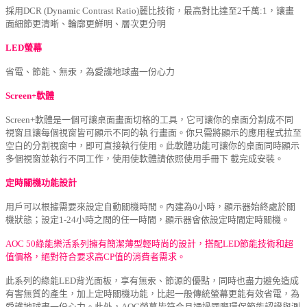
採用DCR (Dynamic Contrast Ratio)麗比技術，最高對比達至2千萬:1，讓畫
面細節更清晰、輪廓更鮮明、層次更分明
LED螢幕
省電、節能、無汞，為愛護地球盡一份心力
Screen+軟體
Screen+軟體是一個可讓桌面畫面切格的工具，它可讓你的桌面分割成不同
視窗
且讓每個視窗皆可顯示不同的執 行畫面。你只需將顯示的應用程式拉至
空白的分割視窗中，即可直接執行使用。此軟體功能可讓你的桌面同時顯示
多個視窗並執行不同工作，使用使軟體請依照使用手冊下 載完成安裝。
定時關機功能設計
用戶可以根據需要來設定自動關機時間。內建為0小時，顯示器始終處於關
機狀態；設定1-24小時之間的任一時間，顯示器會依設定時間定時關機。
AOC 50綠能樂活系列擁有簡潔薄型輕時尚的設計，搭配LED節能技術和超
值價格，絕對符合要求高CP值的消費者需求。
此系列的綠能LED背光面板，享有無汞、節源的優點，同時也盡力避免造成
有害無質的產生，加上定時關機功能，比起一般傳統螢幕更能有效省電，為
愛護地球盡一份心力。此外，AOC螢幕皆符合且通過國際環保節能認證與測