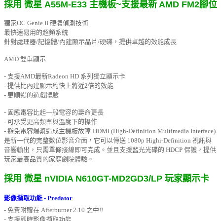
採用 微星 A55M-E33 主機板~支援最新
AMD FM2腳位
獨家OC Genie II 硬體偵測技術
最快速易用的超頻系統
針對處理器/記憶體/內建顯示晶片/硬碟，提供卓越的效能成長
AMD 雙重顯示
- 支援AMD最新Radeon HD 系列獨立顯示卡
- 提供比內建顯示約快上將近2倍的效能
- 更順暢的遊戲體驗
- 固態電容比起一般電容的壽命更長
- 可承受更高頻率與溫度下的操作
- 避免電容爆漿造成主機板故障
HDMI (High-Definition Multimedia Interface)
是新一代的完整數位影音介面，它可以傳送 1080p Highi-Definition 視訊與
音響輸出，只需單條接線即可完成。並且支援藍光光碟的 HDCP 保護，提供
玩家最高品質的家庭劇院體驗。
採用 微星 nVIDIA N610GT-MD2GD3/LP 玩家顯示卡
影像擷取功能 - Predator
- 免費附贈在 Afterburner 2.10 之中!!
- 支援即時影像擷取功能