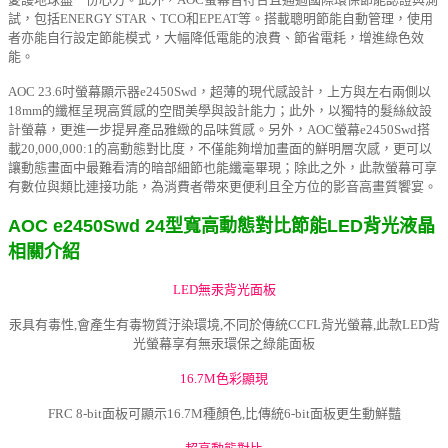
試，包括ENERGY STAR、TCO和EPEAT等。搭載聰明節能自動管理，使用
者亦能自行設定節能模式，大幅降低電能的浪費、節省電耗，增進綠色效
能。
AOC 23.6吋螢幕顯示器e2450Swd，超薄的現代感設計，上方與左右兩側以
18mm的纖框呈現高質感的空間美學與設計能力；此外，以獨特的髮絲紋設
計螢幕，更進一步提昇產品雅緻的品味質感。另外，AOC螢幕e2450Swd搭
載20,000,000:1的高動態對比度，不僅能夠增加畫面的鮮明層次感，更可以
讓動態畫面中最難看清的暗部細節也能纖毫畢現；除此之外，此款螢幕可享
有數位與類比連接功能，為消費者帶來更便利且全方位的影音高畫質饗宴。
AOC e2450Swd 24型寬高動態對比節能LED背光液晶
相關介紹
LED無汞背光面板
汞具有毒性,會產生有毒物質汙染環境,不同於傳統CCFL背光螢幕,此款LED背
光螢幕享有無汞環保之綠能面板
16.7M色彩顯現
FRC 8-bit面板可顯示16.7M種顏色,比傳統6-bit面板更生動鮮豔