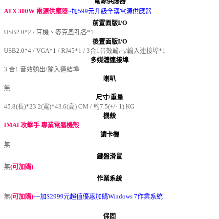
電源供應器
ATX 300W 電源供應器
~加599元升級全漢電源供應器
前置面版I/O
USB2.0*2 / 耳機、麥克風孔各*1
後置面版I/O
USB2.0*4 / VGA*1 / RJ45*1 / 3合1音效輸出/輸入連接埠*1
多媒體連接埠
3 合1 音效輸出/輸入連結埠
喇叭
無
尺寸/重量
45.8(長)*23.2(寬)*43.6(高) CM / 約7.5(+/- 1) KG
機殼
IMAI 攻擊手 專業電腦機殼
讀卡機
無
鍵盤滑鼠
無
(可加購)
作業系統
無
(可加購)
~~加$2999元超值優惠加購Windows 7作業系統
保固