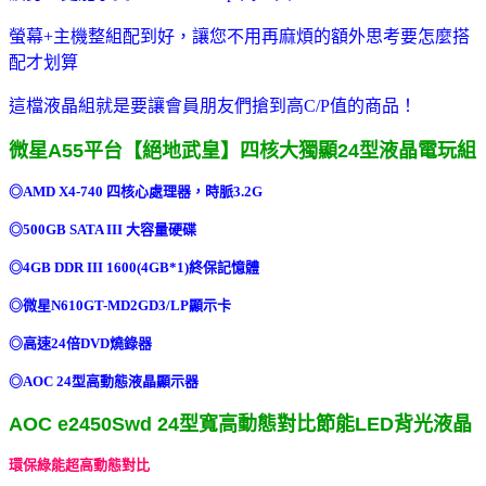
螢幕+主機整組配到好，讓您不用再麻煩的額外思考要怎麼搭
配才划算
這檔液晶組就是要讓會員朋友們搶到高C/P值的商品！
微星A55平台【絕地武皇】四核大獨顯24型液晶電玩組
◎AMD X4-740 四核心處理器，時脈3.2G
◎500GB SATA III 大容量硬碟
◎4GB DDR III 1600(4GB*1)終保記憶體
◎微星N610GT-MD2GD3/LP顯示卡
◎高速24倍DVD燒錄器
◎AOC 24型高動態液晶顯示器
AOC e2450Swd 24型寬高動態對比節能LED背光液晶
環保綠能超高動態對比