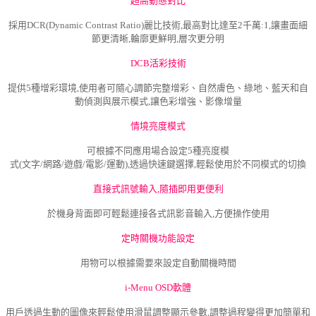
超高動態對比
採用DCR(Dynamic Contrast Ratio)麗比
技術,最高對比達至2千萬:1,讓畫面細
節
更清晰,輪廓更鮮明,層次更分明
DCB活彩技術
提供5種增彩環境,使用者可隨心調節完整增彩、自然膚色、綠地、藍天和自
動偵測與展示模式,讓色彩增強、影像增量
情境亮度模式
可根據不同應用場合設定5種亮度模
式
(文字/網路/遊戲/電影/運動),透過快速鍵
選擇,輕鬆使用於不同模式的切換
直接式訊號輸入,隨插即用更便利
於機身背面即可輕鬆連接各式訊影音輸入,方便操作使用
定時關機功能設定
用物可以根據需要來設定自動關機時間
i-Menu OSD軟體
用戶透過生動的圖像來輕鬆使用滑鼠調整顯示參數,調整過程變得更加簡單和