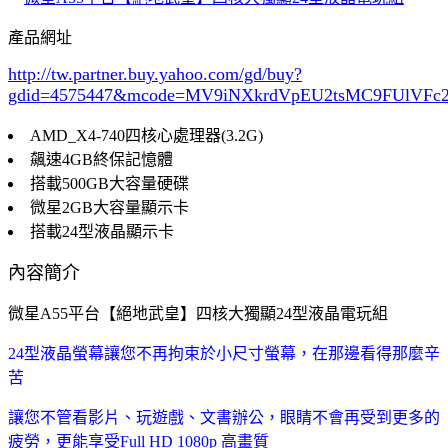
產品網址
http://tw.partner.buy.yahoo.com/gd/buy?
gdid=4575447
&mcode=MV9iNXkrdVpEU2tsMC9FUlVF
AMD_X4-740四核心處理器(3.2G)
飆速4GB終保記憶體
搭載500GB大容量硬碟
微星2GB大容量顯示卡
搭載24型液晶顯示卡
內容簡介
微星A55平台【絕地武皇】四核大獨顯24型液晶電玩組
24型液晶螢幕讓您不再拘束於小尺寸螢幕，在那邊看得那麼辛
苦
讓您不管看影片、玩遊戲、文書辦公，眼睛不會再受到更多的
疲勞，更能享受Full HD 1080p 高畫質