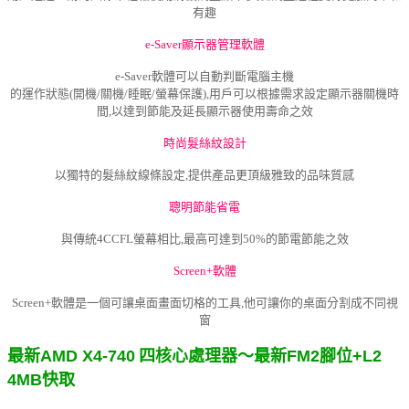
有趣
e-Saver顯示器管理軟體
e-Saver軟體可以自動判斷電腦主機
的
運作狀態(開機/關機/睡眠/螢幕保護),
用戶可以根據需求設定顯示器關機時
間,
以達到節能及延長顯示器使用壽命之效
時尚髮絲紋設計
以獨特的髮絲紋線條設定,提供產品更頂級雅致的品味質感
聰明節能省電
與傳統4CCFL螢幕相比,最高可達到50%
的節電節能之效
Screen+軟體
Screen+軟體是一個可讓桌面畫面切格的工具,他可讓你的桌面分割成不同視
窗
最新
AMD X4-740
四核心處理器～最新FM2腳位+L2
4MB快取