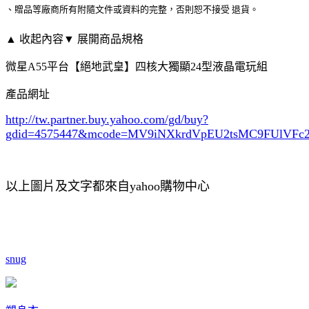
、贈品等廠商所有附隨文件或資料的完整，否則恕不接受 退貨。
▲ 收起內容
▼ 展開商品規格
微星A55平台【絕地武皇】四核大獨顯24型液晶電玩組
產品網址
http://tw.partner.buy.yahoo.com/gd/buy?
gdid=4575447
&mcode=MV9iNXkrdVpEU2tsMC9FUlVF
以上圖片及文字都來自yahoo購物中心
snug