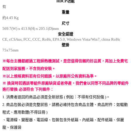
HDCP功能
有
重量
約4.45 Kg
尺寸
569.7(W) x 413.9(H) x 205.1(D)mm
安全認證
CE, cCSAus, FCC, CCC, RoHs, EPA 5.0, Windows Vista/Win7, china RoHs
壁掛
75x75mm
※每台主機都經過工程師熱機測試，是您值得信賴的好品質，再加上免費宅
配送到家服務，不含到府安裝。
※以上規格資料若有任何錯誤，以原廠所公佈資料為準。
※ 換貨時若遇該零組件原廠缺貨或者停產，我們會以同等不同品牌的零組件
進行替換
必須符合 下列條件：
1. 消費者退回的商品必須是全新狀態 ( 例如：不得有任何刮傷 )。
2. 商品包裝必須是完整狀態，請務必維持包含商品主體、商品附件：如驅動
程式、應用軟體(不得註冊 )
、電源線、變壓器、電話線、包裝包含外紙箱、內紙箱、配件紙箱、保麗
龍、保護袋