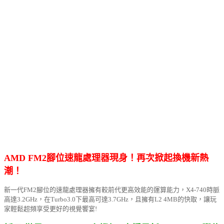
AMD FM2腳位速龍處理器現身！再次掀起換機新熱
潮！
新一代FM2腳位的速龍處理器擁有較前代更高效能的運算能力，X4-740時脈
高達3.2GHz，在Turbo3.0下最高可達3.7GHz，且擁有L2 4MB的快取，讓玩
家輕鬆超頻享受更好的視覺饗宴!