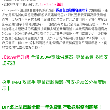
- 支援GPU多重執行緒功能
Low Profile 設計
-
Low profile 設計適合更小的系統機身
微星全固態電容顯示卡
微星繪圖卡產
品使用高品質的固態電容(固態鋁質電解電容)。對於遊戲玩家與高階使用者
而言，這項特色不只代表微星繪圖卡保持業界最高品質用料，並提供重度玩
家在超頻/顯示卡極限調校時，一個強而有力且安全可靠的平台支援。
HDMI
能夠傳送未經壓縮的高畫質視頻和多聲道音頻訊號，其最高資料傳輸速度為
5 Gbps 。HDMI 的優點包括數位影音品質未經壓縮、使用電纜更少、連接器
外型更小且使用介面更具人性，此外，該標準還可向後相容 DVI 標準．(用
戶只需單一條HDMI線材即可將視訊/聲音訊號資料傳遞到平面顯示器上，例
如電漿/液晶電視或投影機。)
加$599元升級
全漢350W電源供應器~專業品質 多國安
規認證
採用 IMAI 攻擊手 專業電腦機殼~可支援30公分長度顯
示卡
DIY桌上型電腦全館一年免費到府收送服務開跑囉！