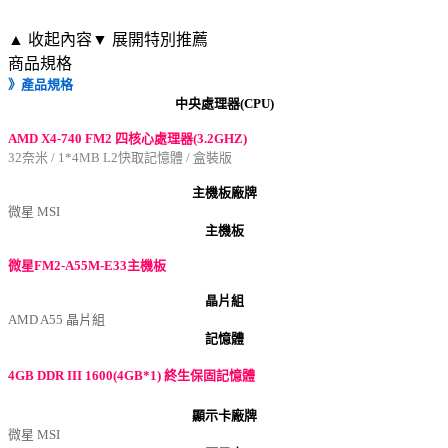
▲ 收起內容
▼ 展開特別推薦
商品規格
》產品規格
中央處理器(CPU)
AMD X4-740 FM2 四核心處理器(3.2GHZ)
32奈米 / 1*4MB L2快取記憶體 / 盒裝版
主機板廠牌
微星 MSI
主機板
微星FM2-A55M-E33主機板
晶片組
AMD A55 晶片組
記憶體
4GB DDR III 1600(4GB*1) 終生保固記憶體
顯示卡廠牌
微星 MSI