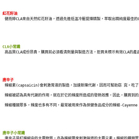
紅花籽油
健而婷CLA來自天然紅花籽油，透過先進低溫冷壓提煉精製，萃取出精純度最佳的CL
CLA小常識
高品質CLA成份昂貴，購買前必須看清劑量與製造方法，拒買未標示有效CLA的
唐辛子
辣椒素(capsaicin)會刺激胃液的製造，加速新陳代謝，因而可幫助窈 窕。
 辣椒被認為具有代謝的作用，就在於它的辣度所造成的發熱效應，因此，購買到的唐辛
 辣椒種類眾多，辣度也多有不同，最常被用來作為保健食品成分的辣椒-Cayenn
唐辛子小常識
唐辛子是紅辣椒中的主要物質，亦為辣椒帶來刺激味道的主要元素。辣椒的種類眾多，主