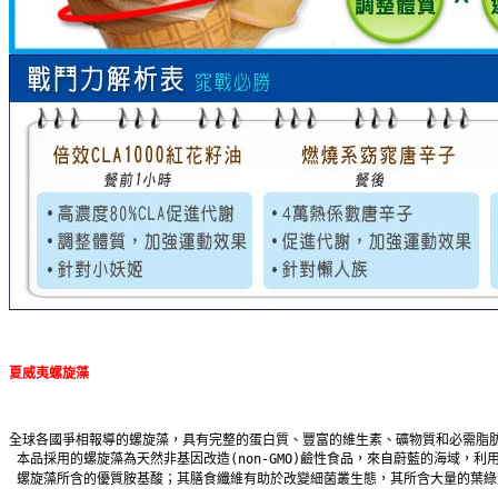
夏威夷螺旋藻
全球各國爭相報導的螺旋藻，具有完整的蛋白質、豐富的維生素、礦物質和必需脂
 本品採用的螺旋藻為天然非基因改造(non-GMO)鹼性食品，來自蔚藍的海域，
 螺旋藻所含的優質胺基酸；其膳食纖維有助於改變細菌叢生態，其所含大量的葉