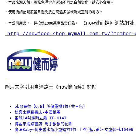
 ．本品來源天然，顆粒色澤會有深淺不同之自然變化，請安心食用。
 ．使用後請壓緊瓶蓋且避免放在高溫多濕或陽光直射的地方。
《now健而婷》網站網址
 ．本公司產品，一律投保1000萬產品責任險。
http://nowfood.shop.mymall.com.tw/?member=
圖片文字引用自通路王《now健而婷》網站
ob歐布德【O.B】英倫重機T恤(共三色)
博客來網路書店-中國紙馬
東龍14吋定時立扇 TE-614T
博客來網路書店-馬丁叔叔的花園
魔法Baby~俏皮香水瓶小童短袖T恤-上衣(藍.黃)~女童裝~k16406