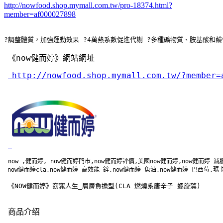
http://nowfood.shop.mymall.com.tw/pro-18374.html?
member=af000027898
?調整體質，加強運動效果 ?4萬熱系數促進代謝 ?多種礦物質、胺基酸和鹼
《now健而婷》網站網址
http://nowfood.shop.mymall.com.tw/?member=
now ,健而婷, now健而婷門市,now健而婷評價,美國now健而婷,now健而婷 
 now健而婷cla,now健而婷 高效能 鋅,now健而婷 魚油,now健而婷 巴西莓,
 《NOW健而婷》窈窕人生_層層負擔型(CLA 燃燒系唐辛子 螺旋藻)
商品介绍