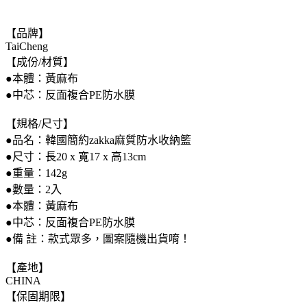
【品牌】
TaiCheng
【成份/材質】
●本體：黃麻布
●中芯：反面複合PE防水膜
【規格/尺寸】
●品名：韓國簡約zakka麻質防水收納籃
●尺寸：長20 x 寬17 x 高13cm
●重量：142g
●數量：2入
●本體：黃麻布
●中芯：反面複合PE防水膜
●備 註：款式眾多，圖案隨機出貨唷！
【產地】
CHINA
【保固期限】