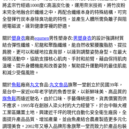
將孟宗竹經過1000度C高溫炭化後，運用奈米技術，將竹炭粉
末完全地融合於纖維之中，再配合纖維本身的特殊結構，可完
全發揮竹炭本身除臭功能的特性，並產生人體所需負離子與阻
絕電磁波，達到健康穿襪的舒適。
關於
塑身衣
廠商
equmen
男性塑身衣:
男塑身衣
的設計強調材質
結合彈性纖維、尼龍和聚酯纖維，能自然收緊腰腹脂肪、提拉
肩膀，更可以和緩地拉直背部，以達到調整姿勢身型。在最大
極限活動中，協助支撐核心肌肉、手肘和前臂，藉由保持肌肉
溫暖、提升身體機能和改善姿勢，幫助提升運動時的最佳肌能
和減少受傷風險。
關於
魚鬆
廠商
丸文
食品:
丸文食品
旗聚一堂創立於民國39年，
是台中一家近60年老字號的魚香世家，以新鮮味美、高品質的
旗魚鬆
而遠近馳名，由於口味、手藝傳統道地，貨真價實而供
不應求。1995年在創辦人梁火村的大力經營下，於台中縣大裡
工業區購置土地，興建近千坪的現代自動化安全衛生廠房，全
面提升產品品質、增加產量，並由魚產結合農產製造更多元化
調理美食。2002年又導入品牌形象旗聚一堂而致力於產品包裝