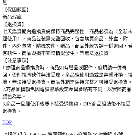
無
【保固範圍】
新品瑕疵
【退換貨】
七天鑑賞期內退換貨請保持商品完整性，商品必須為『全新未
經使用』，商品包裝需完整回收，包含購買商品、外盒、附
件、內外包裝、隨機文件、贈品、商品外膜等請一併退回，若
有缺件、商品毀損不完整情況發生，恕無法退換貨
【注意事項】
1.辦理商品退換貨時，商品如有贈品或配件，麻煩請一併寄
回，否則視同缺件無法受理。商品經使用過或是弄髒汙損、損
壞，無法接受退換貨。商品外箱需保持完整才可接受退換貨。
2.商品圖檔顏色因電腦螢幕設定差異會略有不同，以實際商品
顏色為準。
3.商品一旦經使用後恕不接受退換貨，DIY商品組裝後不接受
退換貨。
TOP
《超值2入》TaiCheng韓國簡約zakka麻質防水收納籃-小號