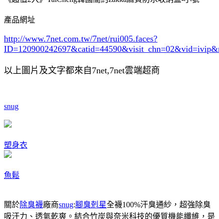
產品網址
http://www.7net.com.tw/7net/rui005.faces?
ID=120900242697&catid=44590
&visit_chn=02&vid=ivip&
以上圖片及文字都來自7net,7net雲端超商
snug
塑身衣
魚鬆
關於
除臭襪
廠商
snug
:
腳臭剋星
全襪100%汗臭通紗，超強除臭
吸汗力、透氣乾爽。結合竹炭與奈米科技的優質機能纖維，是