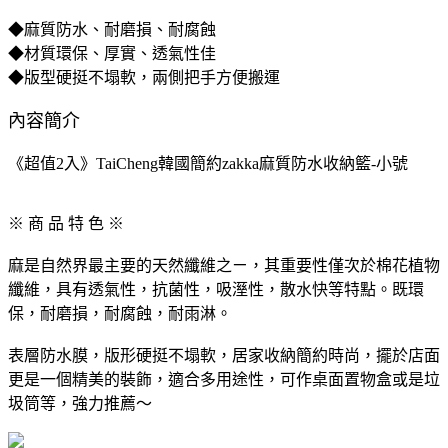
◆麻質防水、耐磨損、耐腐蝕
◆材質環保、厚實、透氣性佳
◆版型硬挺不塌軟，兩側把手方便搬運
內容簡介
《超值2入》TaiCheng韓國簡約zakka麻質防水收納籃-小號
※ 商 品 特 色 ※
麻是自然界最主要的天然纖維之ㄧ，其重要性僅次於棉花植物
纖維，具有透氣性，抗菌性，吸溼性，散水快等特點。既環
保，耐磨損，耐腐蝕，耐雨淋。
表層防水膜，版形硬挺不塌軟，居家收納簡約時尚，擺於店面
更是一個精美的裝飾，適合多用途性，可作桌面置物盒或是垃
圾筒等，強力推薦～