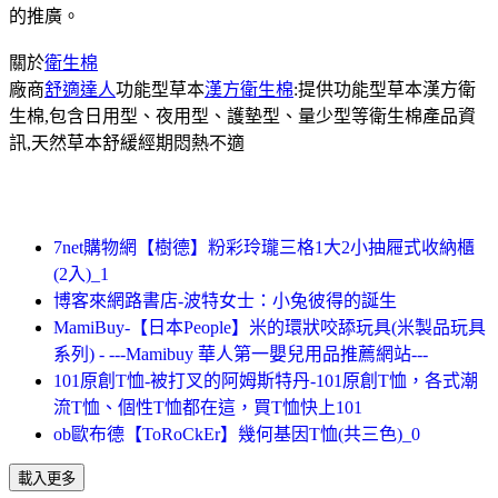
的推廣。
關於
衛生棉
廠商
舒適達人
功能型草本
漢方衛生棉
:提供功能型草本漢方衛
生棉,包含日用型、夜用型、護墊型、量少型等衛生棉產品資
訊,天然草本舒緩經期悶熱不適
7net購物網【樹德】粉彩玲瓏三格1大2小抽屜式收納櫃
(2入)_1
博客來網路書店-波特女士：小兔彼得的誕生
MamiBuy-【日本People】米的環狀咬舔玩具(米製品玩具
系列) - ---Mamibuy 華人第一嬰兒用品推薦網站---
101原創T恤-被打叉的阿姆斯特丹-101原創T恤，各式潮
流T恤、個性T恤都在這，買T恤快上101
ob歐布德【ToRoCkEr】幾何基因T恤(共三色)_0
載入更多