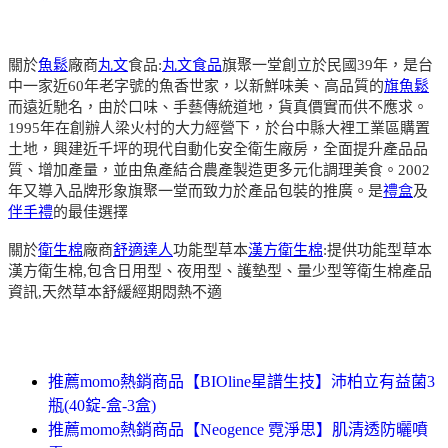
關於
魚鬆
廠商
丸文
食品:
丸文食品
旗聚一堂創立於民國39年，是台
中一家近60年老字號的魚香世家，以新鮮味美、高品質的
旗魚鬆
而遠近馳名，由於口味、手藝傳統道地，貨真價實而供不應求。
1995年在創辦人梁火村的大力經營下，於台中縣大裡工業區購置
土地，興建近千坪的現代自動化安全衛生廠房，全面提升產品品
質、增加產量，並由魚產結合農產製造更多元化調理美食。2002
年又導入品牌形象旗聚一堂而致力於產品包裝的推廣。是
禮盒
及
伴手禮
的最佳選擇
關於
衛生棉
廠商
舒適達人
功能型草本
漢方衛生棉
:提供功能型草本
漢方衛生棉,包含日用型、夜用型、護墊型、量少型等衛生棉產品
資訊,天然草本舒緩經期悶熱不適
推薦momo熱銷商品【BIOline星譜生技】沛柏立有益菌3
瓶(40錠-盒-3盒)
推薦momo熱銷商品【Neogence 霓淨思】肌清透防曬噴