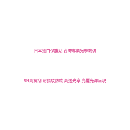
日本進口保護貼 台灣專業光學
裁切
5H高抗刮 耐指紋防眩 高
透光率 亮麗光澤呈現