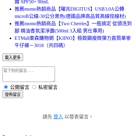
霧 SPF50+ 90mL
推薦momo熱銷商品【曜兆DIGITUS】USB3.0A公轉
microB公線-30公分黑色(德國品牌高品質高線徑線材)
推薦momo熱銷商品【Two Cherries】一瓶搞定 從頭洗到
腳 精油香氛潔淨露(500ml 3入組 男仕專用)
ETMall東森購物網【KIINO】極致顯瘦微彈力直筒單寧
牛仔褲－3018（共四碼）
載入更多
公開留言
私密留言
發佈留言
請先
登入
以發表留言。