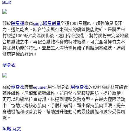
snug
關於
除臭襪
廠商
snug
:
腳臭剋星
全襪100?臭通紗，超強除臭吸汗
力、透氣乾爽。結合竹炭與奈米科技的優質機能纖維，是將孟宗
竹經過1000度C高溫炭化後，運用奈米技術，將竹炭粉末完全地融
合於纖維之中，再配合纖維本身的特殊結構，可完全發揮竹炭本
身除臭功能的特性，並產生人體所需負離子與阻絕電磁波，達到
健康穿襪的舒適。
塑身衣
關於
塑身衣
廠商
equmen
男性塑身衣:
男塑身衣
的設計強調材質結合
彈性纖維、尼龍和聚酯纖維，能自然收緊腰腹脂肪、提拉肩膀，
更可以和緩地拉直背部，以達到調整姿勢身型。在最大極限活動
中，協助支撐核心肌肉、手肘和前臂，藉由保持肌肉溫暖、提升
身體機能和改善姿勢，幫助提升運動時的最佳肌能和減少受傷風
險。
魚鬆
丸文