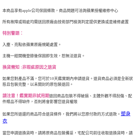
本商品享有apple公司保固條款，商品問題可洽詢蘋果授權維修中心
所有故障或瑕疵均需送回原廠由技術部門檢測判定提供更換或是維修處置
特別警語：
入塵、亮點依蘋果原廠規範處置。
主機一經開機
登錄後
保固即生效，恕無法退貨。
換貨需知 :
非瑕疵原因之退貨
如果您對產品不滿，您可於10天鑑賞期內申請退貨。退貨商品必須是全新狀
態且包裝完整，以未開封的原包裝退回。
請注意！鑑賞期非試用期
退回商品包裝不得破損、主體外觀不得刮傷、配
件贈品不得缺件，否則將會影響您退貨權限
塑身
如果您所退還的商品符合退貨條件，我們將以您原付款的方式退款。
衣
當您申請退換貨時，請將原商品包裝備妥，宅配公司前往收取退換貨時，請