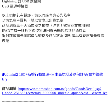
Lightning 對 USB 連接線
USB 電源轉接器
以上規格若有錯誤，請以原廠官方公告為主
封面為參考圖片，請以實際以出貨為準
商品到貨享十天猶豫期之權益（注意！鑑賞期非試用期）
IPAD主機一經拆封後便無法回復再銷售給其他消費者
拆封前煩請先確認產品規格及商品狀況 如對產品有疑慮請先來電
確認
iPad mini2 16G+商檢行動電源+日本高抗刮液晶保護貼(電力續航
組)
商品網址
:
http://www.momoshop.com.tw/goods/GoodsDetail.jsp?
i_code=2513361&memid=6000000188&cid=apuad&oid=1&osm=lea
-----------------------------------