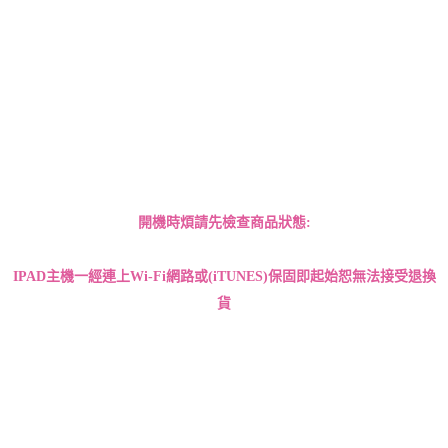
開機時煩請先檢查商品狀態:
IPAD
主機一經連上Wi-Fi網路或(iTUNES)保固即起始
恕無法接受退換
貨