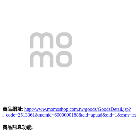
商品網址
:
http://www.momoshop.com.tw/goods/GoodsDetail.jsp?
i_code=2513361&memid=6000000188&cid=apuad&oid=1&osm=le
商品訊息功能
: