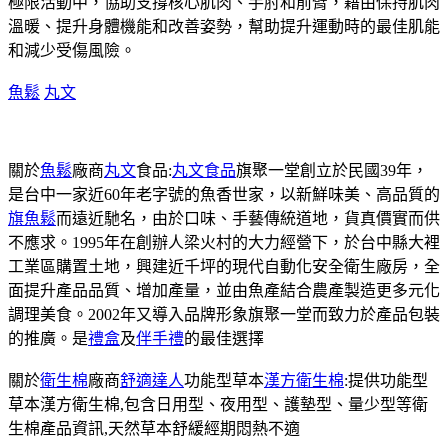
極限活動中，協助支撐核心肌肉、手肘和前臂，藉由保持肌肉
溫暖、提升身體機能和改善姿勢，幫助提升運動時的最佳肌能
和減少受傷風險。
魚鬆
丸文
關於
魚鬆
廠商
丸文
食品:
丸文食品
旗聚一堂創立於民國39年，
是台中一家近60年老字號的魚香世家，以新鮮味美、高品質的
旗魚鬆
而遠近馳名，由於口味、手藝傳統道地，貨真價實而供
不應求。1995年在創辦人梁火村的大力經營下，於台中縣大裡
工業區購置土地，興建近千坪的現代自動化安全衛生廠房，全
面提升產品品質、增加產量，並由魚產結合農產製造更多元化
調理美食。2002年又導入品牌形象旗聚一堂而致力於產品包裝
的推廣。是
禮盒
及
伴手禮
的最佳選擇
關於
衛生棉
廠商
舒適達人
功能型草本
漢方衛生棉
:提供功能型
草本漢方衛生棉,包含日用型、夜用型、護墊型、量少型等衛
生棉產品資訊,天然草本舒緩經期悶熱不適