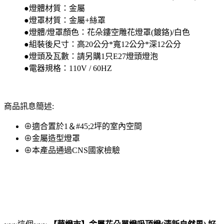
●燈體材質：金屬
●燈罩材質：金屬+絲罩
●燈體/燈罩顏色：花朵鏤空雕花燈罩(鍍鉻)/白色
●組裝後尺寸：高20公分*寬12公分*深12公分
●燈頭及瓦數：請另購1只E27燈頭燈泡
●電器規格：110V / 60HZ
商品訊息簡述:
⊕適合置於1＆#45;2坪的室內空間
⊕金屬造型燈罩
⊕本產品通過CNS國家檢驗