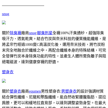
-----------------------------------
snug
關於
除臭襪
廠商
snug
:
腳臭剋星
全襪100%汗臭通紗，超強除臭
吸汗力、透氣乾爽。結合竹炭與奈米科技的優質機能纖維，是
將孟宗竹經過1000度C高溫炭化後，運用奈米技術，將竹炭粉
末完全地融合於纖維之中，再配合纖維本身的特殊結構，可完
全發揮竹炭本身除臭功能的特性，並產生人體所需負離子與阻
絕電磁波，達到健康穿襪的舒適。
塑身衣
關於
塑身衣
廠商
equmen
男性塑身衣:
男塑身衣
的設計強調材質
結合彈性纖維、尼龍和聚酯纖維，能自然收緊腰腹脂肪、提拉
肩膀，更可以和緩地拉直背部，以達到調整姿勢身型。在最大