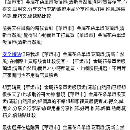
【華燈市】金屬花朵單燈吸頂燈(清新自然風)哪裡買最便宜.心
得文.試用文.分享文行李箱/旅遊用品分享推薦.好用.推薦.評價.
熱銷.開箱文.優缺點比較
前幾天在逛街的時候看到【華燈市】金屬花朵單燈吸頂燈(清
新自然風) 覺得很心動而且正打算買【華燈市】金屬花朵單燈
吸頂燈(清新自然風)
安全帽貼
但是我想【華燈市】金屬花朵單燈吸頂燈(清新自然
風) 在網路上買應該會比較便宜，【華燈市】金屬花朵單燈吸
頂燈(清新自然風)而且24小時都能買，上網慢慢挑選，不用等
店家開門也不用看店員臉色
想要購買【華燈市】金屬花朵單燈吸頂燈(清新自然風)已經想
很多天了!也求助谷哥大神 發現【華燈市】金屬花朵單燈吸頂
燈(清新自然風)的評價真的不錯想想哪裡買最便宜.心得文.試
用文.分享文行李箱/旅遊用品分享推薦.好用.推薦.評價.熱銷.開
箱文.優缺點比較
最後選擇在這購買【華燈市】金屬花朵單燈吸頂燈(清新自然