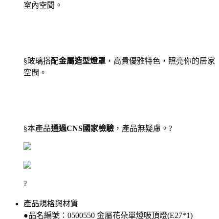
室內空間。
§玻璃搭配
金屬造型燈罩
，高貴優雅特色，照亮你的居家
空間。
§本產品
通過CNS國家檢驗
，產品無疑慮。
?
?
產品規格與材質
●品名編號：0500550 金屬花朵單燈吸頂燈(E27*1)