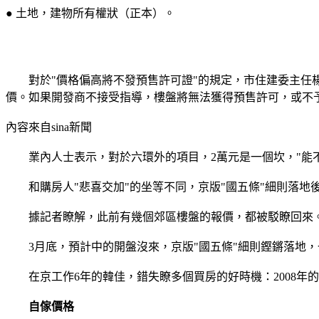
● 土地，建物所有權狀（正本）。
對於"價格偏高將不發預售許可證"的規定，市住建委主任楊
價。如果開發商不接受指導，樓盤將無法獲得預售許可，或不
內容來自sina新聞
業內人士表示，對於六環外的項目，2萬元是一個坎，"能不
和購房人"悲喜交加"的坐等不同，京版"國五條"細則落地
據記者瞭解，此前有幾個郊區樓盤的報價，都被駁瞭回來
3月底，預計中的開盤沒來，京版"國五條"細則鏗鏘落地，
在京工作6年的韓佳，錯失瞭多個買房的好時機：2008年的房價"
自傢價格