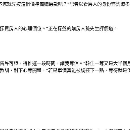
，要不您就先按這個價準備購房款吧？"記者以看房人的身份咨詢瞭
買房人的心理價位。"正在探盤的購房人孫先生評價道。
許可證，得推遲一段時間，讓我等信。"韓佳一等又是大半個月
教訓，耐下心等開盤，"若是單價真能被調控下一點，等待就是值