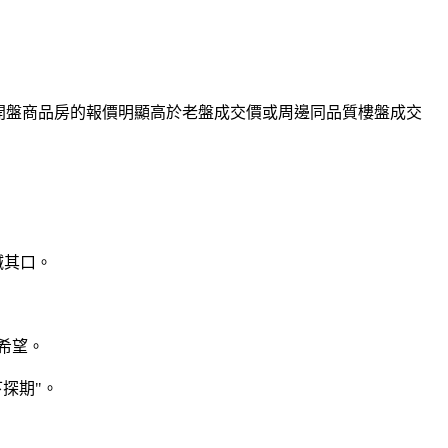
開盤商品房的報價明顯高於老盤成交價或周邊同品質樓盤成交
緘其口。
希望。
下探期"。