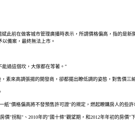
斌此前在做客城市管理廣播時表示，所謂價格偏高，指的是新
予以備案，最終無法上市。
能過這個坎，大傢都在等著。"
後，素來高調張揚的開發商，卻都擺出瞭低調的姿態，對售價三
。
一紙"價格偏高將不發預售許可證"的規定，燃起瞭購房人的些許
拐點"、2010年的"國十條"觀望期，和2012年年初的房價"