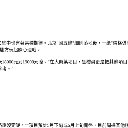
中也有著某種期待。北京"國五條"細則落地後，一紙"價格偏
賣雙方玩起瞭心理戰。
000元到19000元瞭。"在大興某項目，售樓員更是把其他
考。"
沒定呢。""項目預計5月下旬或6月上旬開盤，目前周邊其他樓盤的