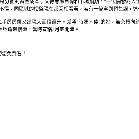
分攤的資金成本；又得考慮目標和市場預期。"一位開發商人
低不得。同區域的樓盤現在都互相看著，若有一傢拿到預售證，這
二手房房價又出現大面積躥升。感嘆"時運不佳"的她，無奈轉向
個地鐵邊樓盤，當時宣稱3月底開盤。
帶您免費看！