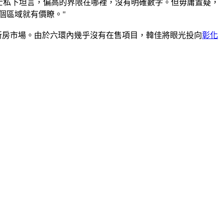
士私下坦言，偏高的界限在哪裡，沒有明確數字。但毋庸置疑，
個區域就有價瞭。"
新房市場。由於六環內幾乎沒有在售項目，韓佳將眼光投向
彰化