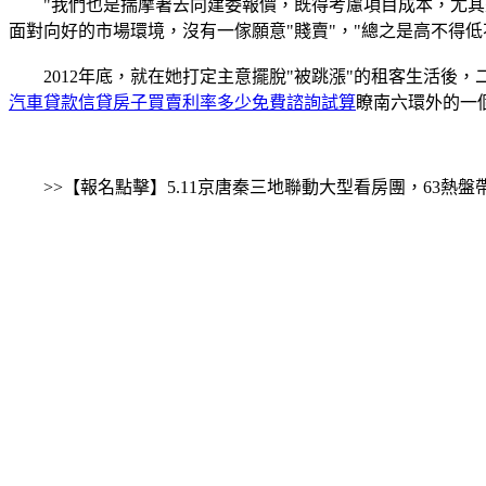
"我們也是揣摩著去向建委報價，既得考慮項目成本，尤其是
面對向好的市場環境，沒有一傢願意"賤賣"，"總之是高不得
2012年底，就在她打定主意擺脫"被跳漲"的租客生活後，
汽車貸款信貸房子買賣利率多少免費諮詢試算
瞭南六環外的一
>>【報名點擊】5.11京唐秦三地聯動大型看房團，63熱盤